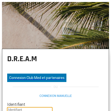
D.R.E.A.M
Connexion Club Med et partenaires
OU
CONNEXION MANUELLE
Identifiant